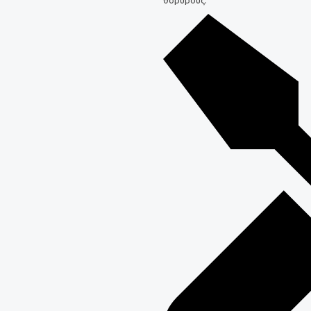
θορύβους.