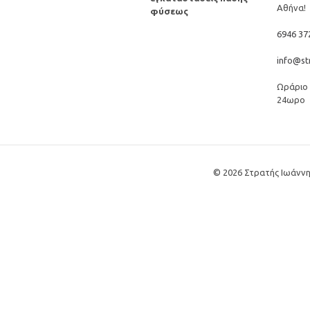
Αθήνα!
φύσεως
6946 37
info@str
Ωράριο 
24ωρο
© 2026 Στρατής Ιωάννης