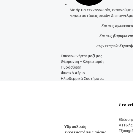
Με άρτια τεχνογνωσία, εκπονούμε
-εγκαταστάσεις οικιών & επαγγελμ
Και στις
εγκαταστ
Και στις
βιομηχανικ
στην εταιρεία
Στρατή
Επικοινωνήστε μαζί μας
Θέρμανση – Κλιματισμός
Πυρόσβεση
Φυσικό Αέριο
Ηλιοθερμικά Συστήματα
Στοιχε
Εδέσσης
Αττικής
Υδραυλικές
Εξυπηρέ
εγκαταστάσεις πάσης